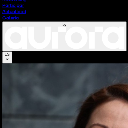
Participar
Actualidad
Galería
by
ES