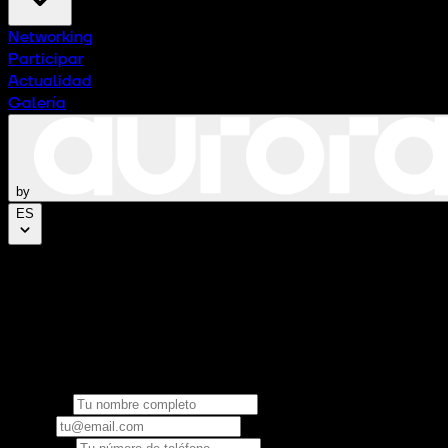
Networking
Participar
Actualidad
Galería
by
ES
Únete a nosotros
Únete a CTx Tech Experience Hub
Completa el formulario para participar en el evento tecno
Nombre
Email
Teléfono