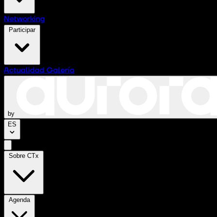
Networking
Participar
Actualidad
Galería
by
ES
Sobre CTx
Agenda