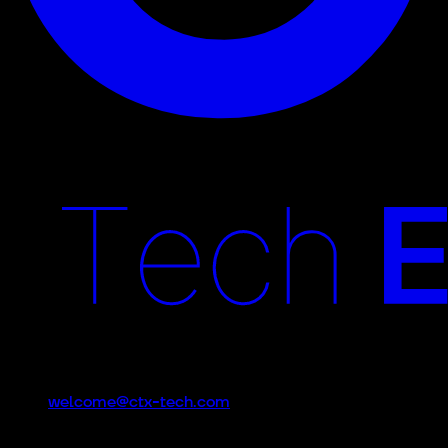
Contacto
welcome@ctx-tech.com
CTx es un evento promovido