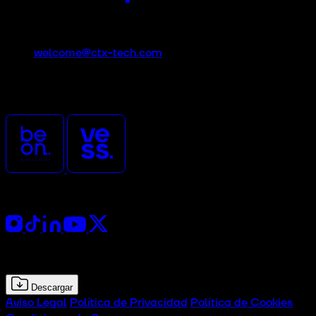
Contacto
welcome@ctx-tech.com
CTx es un evento promovido
y organizado por
Síguenos
Kit de prensa
Descargar
Aviso Legal
Política de Privacidad
Política de Cookies