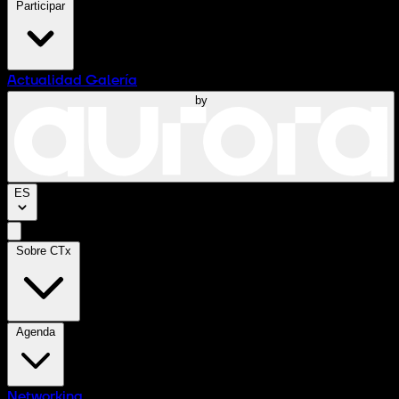
Participar
Actualidad
Galería
by
ES
Sobre CTx
Agenda
Networking