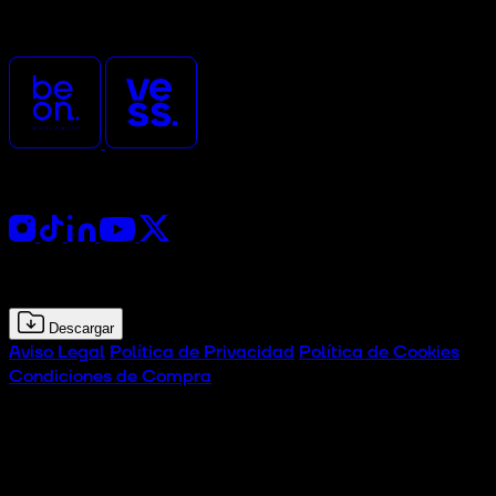
CTx es un evento promovido
y organizado por
Síguenos
Kit de prensa
Descargar
Aviso Legal
Política de Privacidad
Política de Cookies
Condiciones de Compra
© 2026 CTx Tech Experience Hub. Todos los derechos
reservados