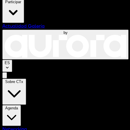
Participar
Actualidad
Galería
by
ES
Sobre CTx
Agenda
Networking