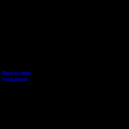
Back to news
Institutional
(INVERSIÓN DIGITAL) La Junta de Andal