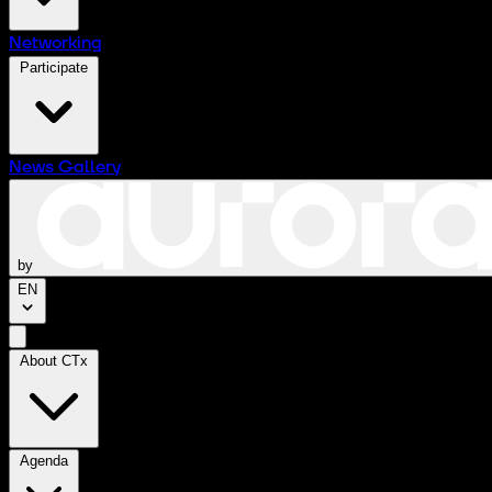
Networking
Participate
News
Gallery
by
EN
About CTx
Agenda