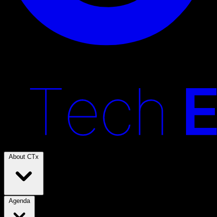
About CTx
Agenda