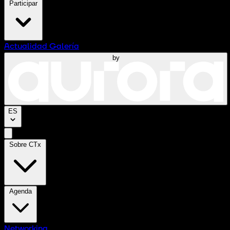
Participar
Actualidad
Galería
by
ES
Sobre CTx
Agenda
Networking