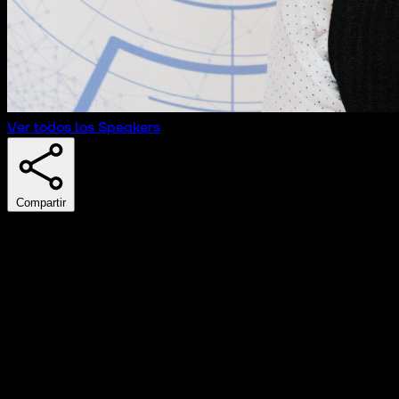
Ver todos los Speakers
Compartir
Miguel Ángel Casquero
CEO
Idiogram Technologies
Cofundador y Director de Desarrollo de Negocio en
Idiogram Technologies, Miguel Ángel Casquero lidera
desde 2011 proyectos de inteligencia competitiva, market