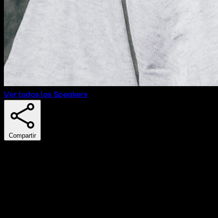
Ver todos los Speakers
Compartir
Emilio Froján
CEO
Velca
Emilio Froján es CEO y cofundador de Velca, reconocida