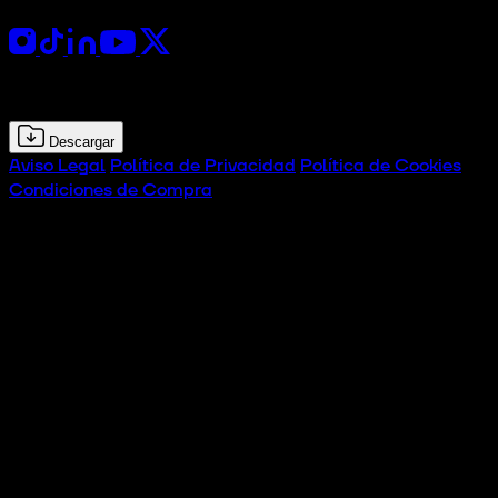
Kit de prensa
Descargar
Aviso Legal
Política de Privacidad
Política de Cookies
Condiciones de Compra
© 2026 CTx Tech Experience Hub. Todos los derechos
reservados