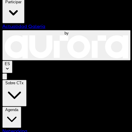
Participar
Actualidad
Galería
by
ES
Sobre CTx
Agenda
Networking