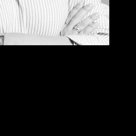
ocio e inteligencia artificial aplicada. Con más de 15 años
 en soluciones reales con impacto en el negocio. Actualmen