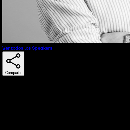
Ver todos los Speakers
Compartir
Concha Sánchez-Ocaña
CRO
Bekodo
Concha Sánchez-Ocaña es especialista en estrategia de neg
ayudando a las empresas a convertir el potencial de la IA